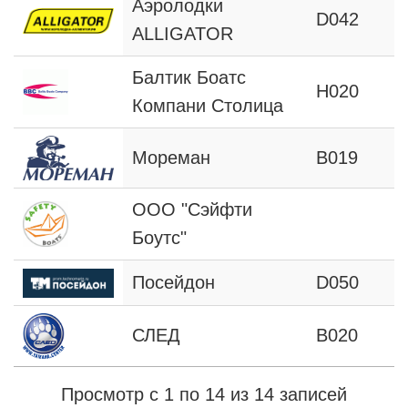
Аэролодки
D042
ALLIGATOR
Балтик Боатс
H020
Компани Столица
Мореман
B019
ООО "Сэйфти
Боутс"
Посейдон
D050
СЛЕД
В020
Просмотр с 1 по 14 из 14 записей