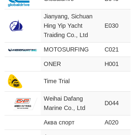
Jianyang, Sichuan
Hing Yip Yacht
E030
Traiding Co., Ltd
MOTOSURFING
C021
ONER
H001
Time Trial
Weihai Dafang
D044
Marine Co., Ltd
Аква спорт
A020