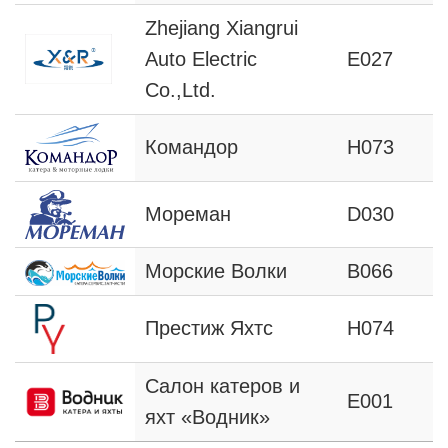
Zhejiang Xiangrui
Auto Electric
E027
Co.,Ltd.
Командор
Н073
Мореман
D030
Морские Волки
B066
Престиж Яхтс
H074
Салон катеров и
E001
яхт «Водник»