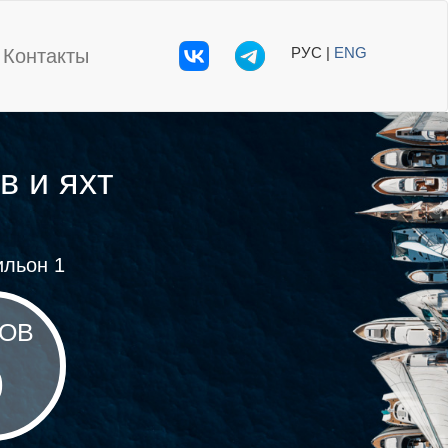
РУС |
ENG
Контакты
в и яхт
льон 1
ОВ
0