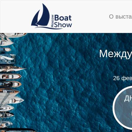
О выст
Междун
26 фев
Д