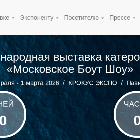
авке
Экспоненту
Посетителю
Прессе
ародная выставка катеро
«Московское Боут Шоу»
раля - 1 марта 2026 /
КРОКУС ЭКСПО
/
Пави
НЕЙ
ЧАС
0