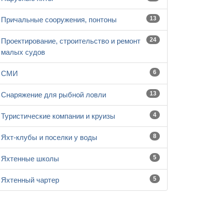
13
Причальные сооружения, понтоны
24
Проектирование, строительство и ремонт
малых судов
6
СМИ
13
Снаряжение для рыбной ловли
4
Туристические компании и круизы
8
Яхт-клубы и поселки у воды
5
Яхтенные школы
5
Яхтенный чартер